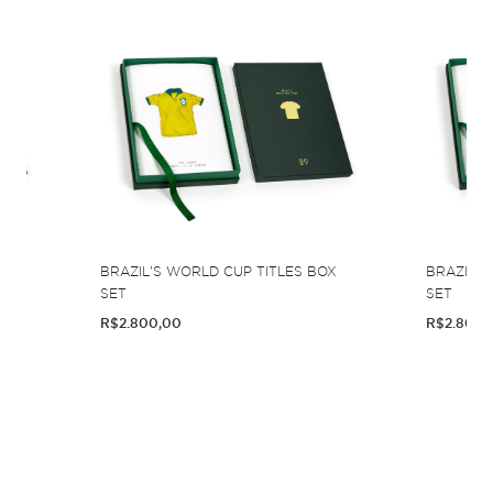
OX
BRAZIL'S WORLD CUP TITLES BOX
BRAZIL'S
SET
SET
R$2.800,00
R$2.800,