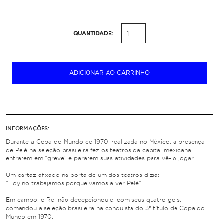
QUANTIDADE:
ADICIONAR AO CARRINHO
INFORMAÇÕES:
Durante a Copa do Mundo de 1970, realizada no México, a presença
de Pelé na seleção brasileira fez os teatros da capital mexicana
entrarem em “greve” e pararem suas atividades para vê-lo jogar.
Um cartaz afixado na porta de um dos teatros dizia:
“Hoy no trabajamos porque vamos a ver Pelé”.
Em campo, o Rei não decepcionou e, com seus quatro gols,
comandou a seleção brasileira na conquista do 3ª título de Copa do
Mundo em 1970.