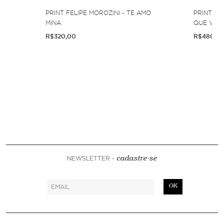
PRINT FELIPE MOROZINI - TE AMO
PRINT FE
MINA
QUE VOCÊ
R$320,00
R$480,0
NEWSLETTER -
cadastre-se
OK