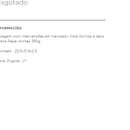
Esgotado
NFORMAÇÕES:
olagem com intervenções em marcador, tinta Acrílica e lápis
obre Papel Arches 350g
ormato : 23,5x31,5x2,5
ra Original: 1/1