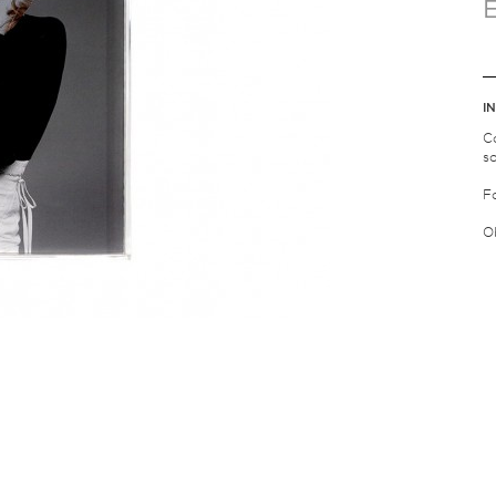
I
C
s
F
Ob