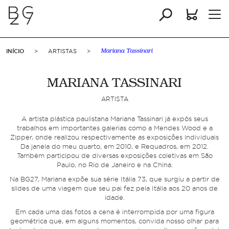
INÍCIO
>
ARTISTAS
>
Mariana Tassinari
MARIANA TASSINARI
ARTISTA
A artista plástica paulistana Mariana Tassinari já expôs seus
trabalhos em importantes galerias como a Mendes Wood e a
Zipper, onde realizou respectivamente as exposições individuais
Da janela do meu quarto, em 2010, e Requadros, em 2012.
Também participou de diversas exposições coletivas em São
Paulo, no Rio de Janeiro e na China.
Na BG27, Mariana expõe sua série Itália 73, que surgiu a partir de
slides de uma viagem que seu pai fez pela Itália aos 20 anos de
idade.
Em cada uma das fotos a cena é interrompida por uma figura
geométrica que, em alguns momentos, convida nosso olhar para