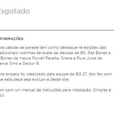
Esgotado
NFORMAÇÕES:
ste cabide de parede tem como destaque re-edições das
radicionais rodinhas de skate da década de 80, Rat Bones e
-Bones da marca Powell Peralta, Snake e Pure Juice da
arca Sims e Sector 9.
te projeto foi idealizado pela equipe da BG 27. Isto faz com
e esta peça seja exclusiva deste site.
em com um manual de instruções para instalação. Simples e
cil.