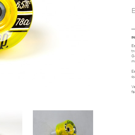
I
E
t
G
m
Es
qu
V
fá