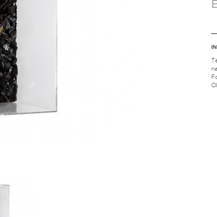
I
T
na
F
Ob