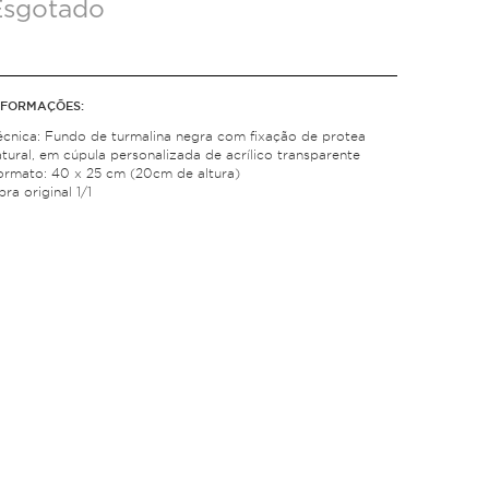
Esgotado
NFORMAÇÕES:
écnica: Fundo de turmalina negra com fixação de protea
tural, em cúpula personalizada de acrílico transparente
ormato: 40 x 25 cm (20cm de altura)
ra original 1/1