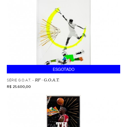
ESGOTADO
SÉRIE G.O.A.T. -
RF - G.O.A.T.
R$ 25.600,00