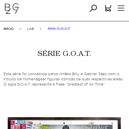
INÍCIO
>
LAB
>
Série G.O.A.T.
SÉRIE G.O.A.T.
Esta série foi concebida pelos irmãos Billy e Gabriel Sáez com o
intiuito de homenagear figuras icônicas de suas respectivas áreas.
O sigla G.O.A.T. representa a frase "Greatest of All Time".