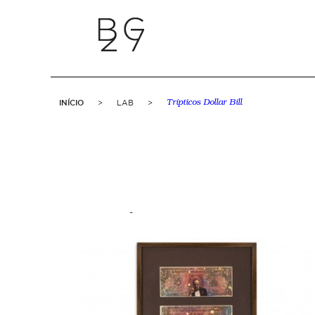
INÍCIO
>
LAB
>
Trípticos Dollar Bill
-