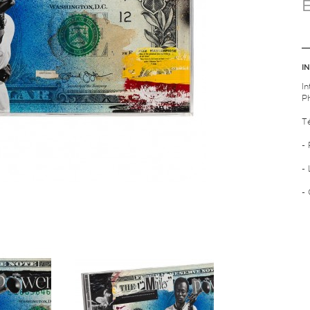
I
I
P
T
- 
-
-