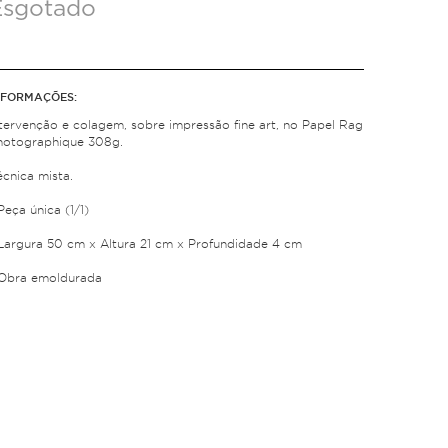
Esgotado
NFORMAÇÕES:
ntervenção e colagem, sobre impressão fine art, no Papel Rag
hotographique 308g.
écnica mista.
Peça única (1/1)
 Largura 50 cm x Altura 21 cm x Profundidade 4 cm
 Obra emoldurada