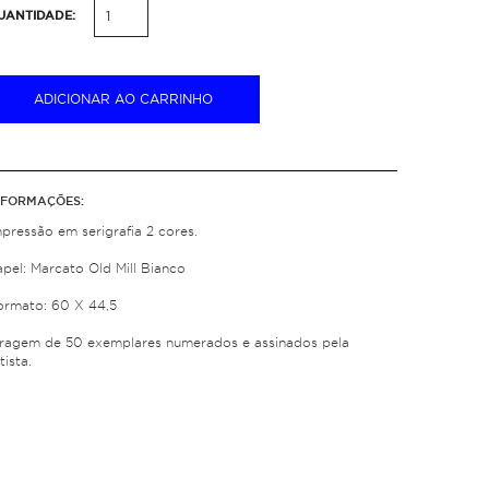
UANTIDADE:
ADICIONAR AO CARRINHO
NFORMAÇÕES:
mpressão em serigrafia 2 cores.
apel: Marcato Old Mill Bianco
ormato: 60 X 44,5
iragem de 50 exemplares numerados e assinados pela
tista.