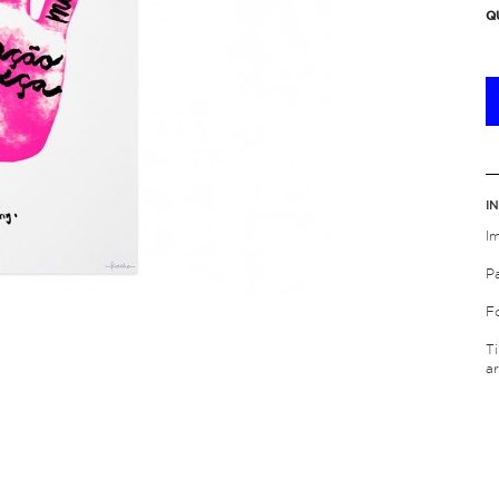
Q
I
I
P
F
T
ar