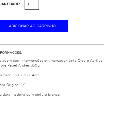
UANTIDADE:
ADICIONAR AO CARRINHO
NFORMAÇÕES:
olagem com intervenções em marcador, tinta Óleo e Acrílica
obre Papel Arches 350g
ormato : 30 x 38 x 4cm
ra Original: 1/1
oldura madeira com pintura branca.