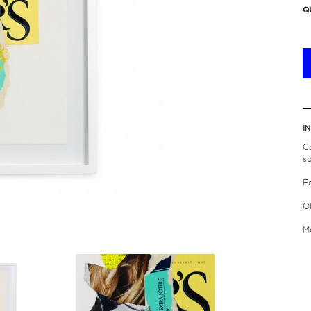
Q
I
C
s
F
Ob
M