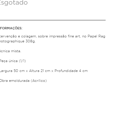
Esgotado
NFORMAÇÕES:
ntervenção e colagem, sobre impressão fine art, no Papel Rag
hotographique 308g.
écnica mista.
Peça única (1/1)
 Largura 50 cm x Altura 21 cm x Profundidade 4 cm
 Obra emoldurada (Acrílico)