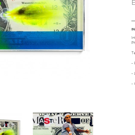
I
I
P
T
- 
-
-