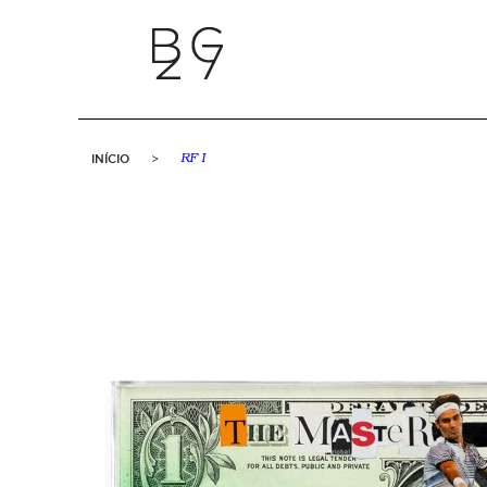
INÍCIO
>
RF I