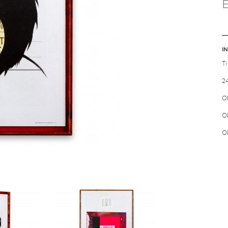
I
T
24
Ob
O
O