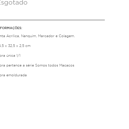
Esgotado
NFORMAÇÕES:
inta Acrílica, Nanquim, Marcador e Colagem.
,5 x 32,5 x 2,5 cm
ra única 1/1
bra pertence a série Somos todos Macacos
bra emoldurada