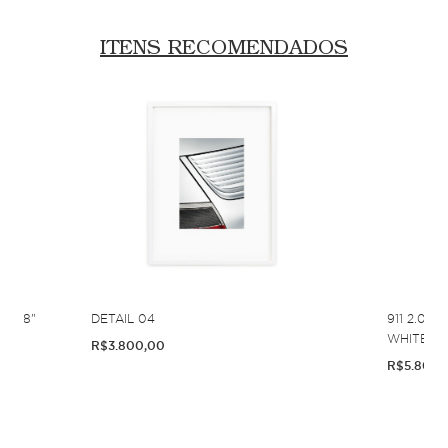
ITENS RECOMENDADOS
1958"
DETAIL 04
911 2.0 
WHITE D
R$3.800,00
R$5.800,