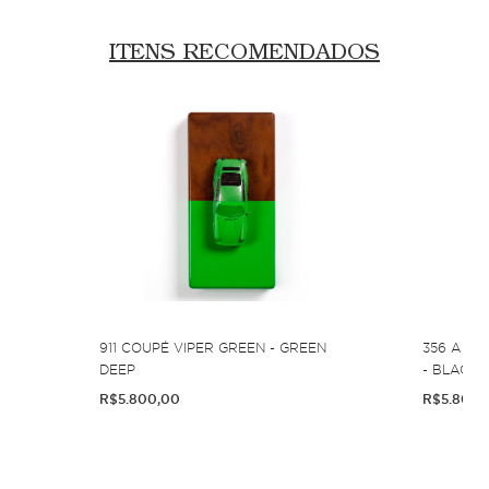
ITENS RECOMENDADOS
911 COUPÉ VIPER GREEN - GREEN
356 A CA
DEEP
- BLACK 
R$5.800,00
R$5.800,