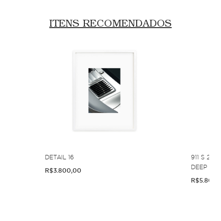
ITENS RECOMENDADOS
UE -
DETAIL 16
911 S 2.4
DEEP
R$3.800,00
R$5.800,